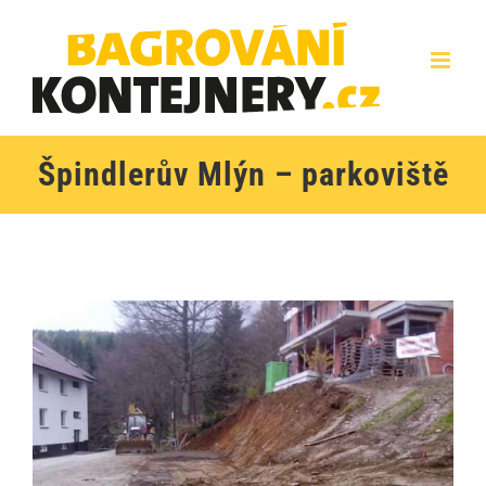
Přeskočit
na
obsah
Špindlerův Mlýn – parkoviště