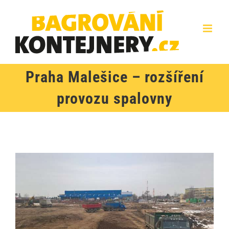
Přeskočit
na
obsah
Praha Malešice – rozšíření
provozu spalovny